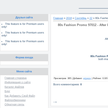
____________
____________
Друзья сайта
Главная
»
2018
»
Сентябрь
»
22
» 80s Fashio
This feature is for Premium users
80s Fashion Promo 97012 - After 
only!
This feature is for Premium users
only!
Af
This feature is for Premium users
only!
80s Fashion 
Форма входа
both ima
Меню сайта
Главная страница
Просмотров
:
365
|
Добавил
:
gringrey
|
Рейтинг
:
0.0
/
0
Информация о сайте
Всего комментариев
:
0
Каталог файлов
Блог
Как Добавить Свой Файл
Файлообменники
-->
Обратная связь