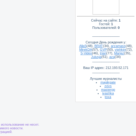
Сейчас на сайте:
1
Гостей:
1
Пользователей:
0
_______________
Сегодня День рождения у:
AllaS
(48)
,
BRAT
(34)
,
arzamass
(48)
,
MirekDA
(57)
,
GVP
(50)
,
vtehktn
(72)
,
S-Video
(46)
,
trian
(77)
,
Marjaz
(35)
,
Julusja
(51)
,
aza
(34)
_______________
Ваш IP адрес: 212.193.52.171
_______________
Лучшие журналисты
magikgate
zevs
masterpp
ivashka
toxa
использование не несет.
имого новости.
трацией.