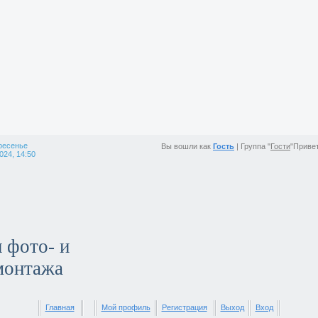
ресенье
Вы вошли как
Гость
|
Группа
"
Гости
"
Приве
024, 14:50
 фото- и
монтажа
Главная
Мой профиль
Регистрация
Выход
Вход