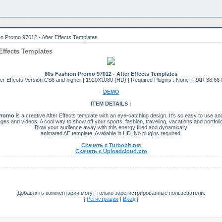
____________________________________________
____________________________________________
n Promo 97012 - After Effects Templates
Effects Templates
80s Fashion Promo 97012 - After Effects Templates
ter Effects Version CS6 and higher | 1920X1080 (HD) | Required Plugins : None | RAR 38.66
DEMO
ITEM DETAILS :
Promo
is a creative After Effects template with an eye-catching design. It's so easy to use an
ges and videos. A cool way to show off your sports, fashion, traveling, vacations and portfoli
Blow your audience away with this energy filled and dynamically
animated AE template. Available in HD. No plugins required.
Скачать с Turbobit.net
Скачать с Uploadcloud.pro
Добавлять комментарии могут только зарегистрированные пользователи.
[
Регистрация
|
Вход
]