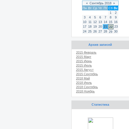
«
Сентябрь 2018
»
Пн
Вт
Ср
Чт
Пт
Сб
Вс
1
2
3
4
5
6
7
8
9
10
11
12
13
14
15
16
17
18
19
20
21
23
22
24
25
26
27
28
30
29
Архив записей
2015 Февраль
2015 Март
2015 Июнь
2015 Июль
2015 Август
2015 Сентябрь
2018 Май
2018 Июль
2018 Сентябрь
2018 Ноябрь
Статистика