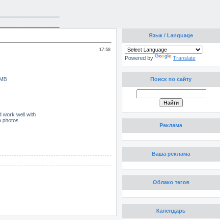
_____________
_____________
Язык / Language
17:58
Powered by
Translate
 MB
Поиск по сайту
d work well with
o photos.
Реклама
Ваша реклама
Облако тегов
Календарь