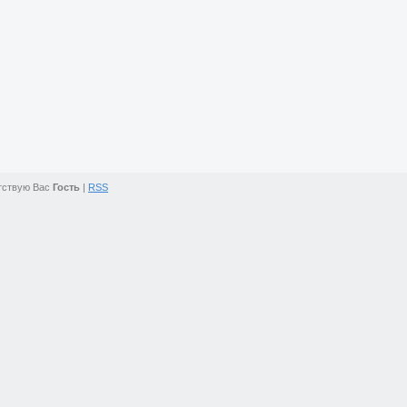
тствую Вас
Гость
|
RSS