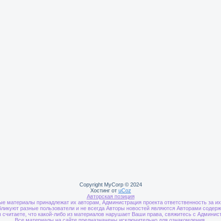
Copyright MyCorp © 2024
Хостинг от
uCoz
Авторская позиция
ые материалы принадлежат их авторам, Администрация проекта ответственность за их 
ликуют разные пользователи и не всегда Авторы новостей являются Авторами содерж
 считаете, что какой-либо из материалов нарушает Ваши права, свяжитесь с Админис
Все материалы на сайте предназначены исключительно для ознакомления.