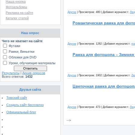
Наша кнопка
Фотоальбомы
Другое
| Просмотров: 480 | Добавил журналист:
Люд
Реклама на сайте
Каталог статей
Романтическая рамка для фот
Наш опрос
Чего не хватает на сайте
Другое
| Просмотров: 1282 | Добавил журналист:
ma
Футажи
Рамки, Виньетки
Рамка для фотошопа – Зимняя
Обложки для DVD
Уроки, обучающие материалы
Результаты
|
Архив опросов
Другое
| Просмотров: 1902 | Добавил журналист:
Лю
Всего ответов:
1432
Цветочная рамка для фотошопа
Друзья сайта
Томский сайт
Создать сайт бесплатно
Другое
| Просмотров: 473 | Добавил журналист:
Люд
Официальный блог
-->