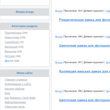
Другое
| Просмотров: 414 | Добавил журналист:
mas
Форма входа
Романтическая рамка для фотош
Категории раздела
Праздничные
[240]
Другое
| Просмотров: 448 | Добавил журналист:
mas
Новогодние
[129]
Свадебные
[70]
Цветочная рамка для фотошопа
Школьные
[232]
Виньетки
[116]
Детские
[364]
Другое
[428]
Другое
| Просмотров: 407 | Добавил журналист:
Люд
Коллекция женских рамок для 
Меню сайта
Главная страница
Информация о сайте
Каталог файлов
Другое
| Просмотров: 506 | Добавил журналист:
Люд
Блог
Как Добавить Свой Файл
Цветочная рамка для фотошоп
Файлообменники
Обратная связь