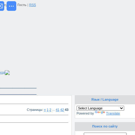
тствую Вас
Гость
|
RSS
ход
_____________
_____________
Язык / Language
Страницы
:
«
1
2
...
41
42
43
Powered by
Translate
Поиск по сайту