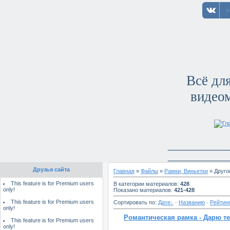
Воск
30.06.2
Всё для
видео
Гл
____________
____________
Друзья сайта
Главная
»
Файлы
»
Рамки, Виньетки
» Друго
This feature is for Premium users
В категории материалов
:
428
only!
Показано материалов
:
421-428
This feature is for Premium users
Сортировать по
:
Дате
·
Названию
·
Рейтин
only!
Романтическая рамка - Дарю т
This feature is for Premium users
only!