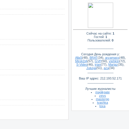
Сейчас на сайте:
1
Гостей:
1
Пользователей:
0
_______________
Сегодня День рождения у:
AllaS
(48)
,
BRAT
(34)
,
arzamass
(48)
,
MirekDA
(57)
,
GVP
(50)
,
vtehktn
(72)
,
S-Video
(46)
,
trian
(77)
,
Marjaz
(35)
,
Julusja
(51)
,
aza
(34)
_______________
Ваш IP адрес: 212.193.52.171
_______________
Лучшие журналисты
magikgate
zevs
masterpp
ivashka
toxa