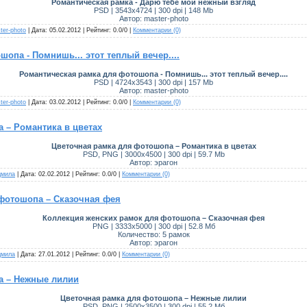
Романтическая рамка - Дарю тебе мой нежный взгляд
PSD | 3543x4724 | 300 dpi | 148 Mb
Автор: master-photo
ter-photo
| Дата:
05.02.2012
| Рейтинг: 0.0/0 |
Комментарии (0)
опа - Помнишь... этот теплый вечер....
Романтическая рамка для фотошопа - Помнишь... этот теплый вечер....
PSD | 4724x3543 | 300 dpi | 157 Mb
Автор: master-photo
ter-photo
| Дата:
03.02.2012
| Рейтинг: 0.0/0 |
Комментарии (0)
 – Романтика в цветах
Цветочная рамка для фотошопа – Романтика в цветах
PSD, PNG | 3000x4500 | 300 dpi | 59.7 Mb
Автор: эрагон
мила
| Дата:
02.02.2012
| Рейтинг: 0.0/0 |
Комментарии (0)
фотошопа – Сказочная фея
Коллекция женских рамок для фотошопа – Сказочная фея
PNG | 3333x5000 | 300 dpi | 52.8 Мб
Количество: 5 рамок
Автор: эрагон
мила
| Дата:
27.01.2012
| Рейтинг: 0.0/0 |
Комментарии (0)
а – Нежные лилии
Цветочная рамка для фотошопа – Нежные лилии
PSD, PNG | 2500x3500 | 300 dpi | 55.2 Мб