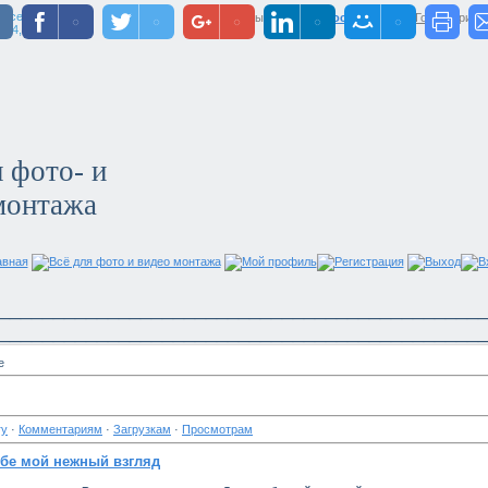
ресенье
Вы вошли как
Гость
|
Группа
"
Гости
"
Приве
024, 14:47
 фото- и
монтажа
авная
Всё для фото и видео монтажа
Мой профиль
Регистрация
Выход
В
____________________________________________
____________________________________________
е
гу
·
Комментариям
·
Загрузкам
·
Просмотрам
ебе мой нежный взгляд